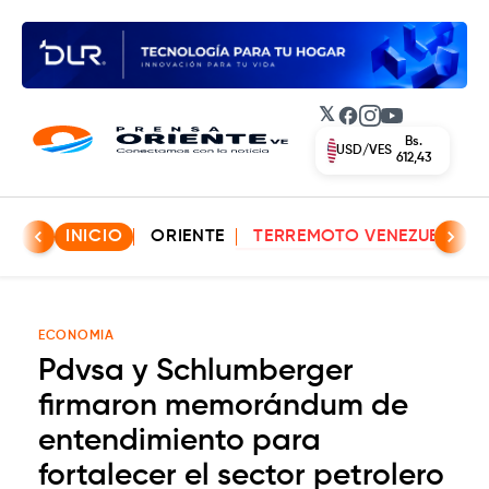
𝕏
Facebook
Instagram
YouTube
Bs.
EUR/VES
702,42
INICIO
ORIENTE
TERREMOTO VENEZUELA
ECONOMIA
Pdvsa y Schlumberger
firmaron memorándum de
entendimiento para
fortalecer el sector petrolero