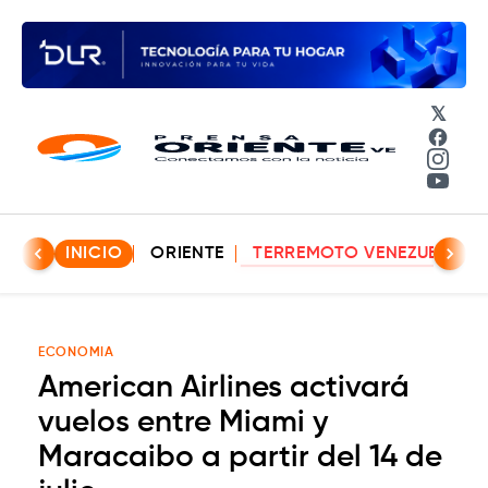
𝕏
Face
Insta
YouT
INICIO
ORIENTE
TERREMOTO VENEZUELA
ECONOMIA
American Airlines activará
vuelos entre Miami y
Maracaibo a partir del 14 de