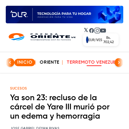
𝕏
Facebook
Instagram
YouTube
Bs.
EUR/VES
702,42
INICIO
ORIENTE
TERREMOTO VENEZUELA
SUCESOS
Ya son 23: recluso de la
cárcel de Yare III murió por
un edema y hemorragia
JOSE GABRIEL DEYAN RIVAS