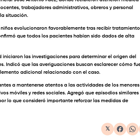
eneral José Antonio Páez, donde recibieron atención médica
ocentes, trabajadores administrativos, obreros y personal
la situación.
niños evolucionaron favorablemente tras recibir tratamiento
onfirmó que todos los pacientes habían sido dados de alta
iniciaron las investigaciones para determinar el origen del
es. Indicó que las averiguaciones buscan esclarecer cómo fu
 elemento adicional relacionado con el caso.
antes a mantenerse atentos a las actividades de los menores
vos móviles y redes sociales. Agregó que episodios similares
 por lo que consideró importante reforzar las medidas de
𝕏