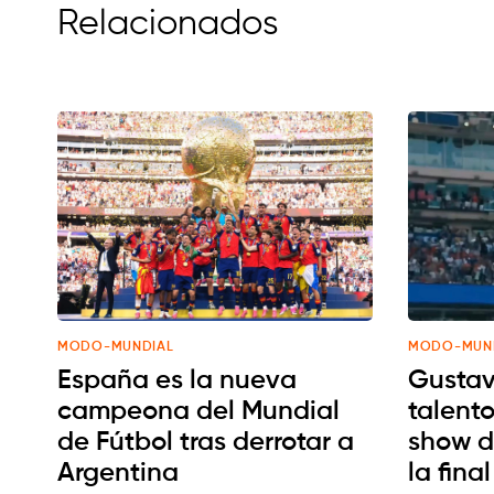
Relacionados
MODO-MUNDIAL
MODO-MUN
España es la nueva
Gustav
campeona del Mundial
talent
de Fútbol tras derrotar a
show d
Argentina
la fina