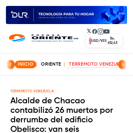
𝕏
Facebook
Instagram
YouTube
Bs.
EUR/VES
702,42
INICIO
ORIENTE
TERREMOTO VENEZUELA
TERREMOTO VENEZUELA
Alcalde de Chacao
contabilizó 26 muertos por
derrumbe del edificio
Obelisco: van seis