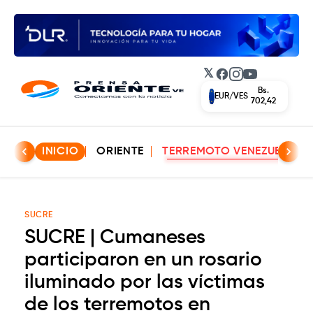
𝕏
Facebook
Instagram
YouTube
Bs.
EUR/VES
702,42
INICIO
ORIENTE
TERREMOTO VENEZUELA
SUCRE
SUCRE | Cumaneses
participaron en un rosario
iluminado por las víctimas
de los terremotos en