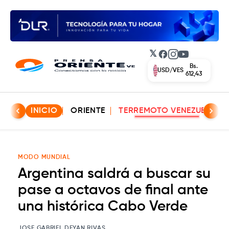
𝕏
Facebook
Instagram
YouTube
Bs.
USD/VES
612,43
INICIO
ORIENTE
TERREMOTO VENEZUELA
MODO MUNDIAL
Argentina saldrá a buscar su
pase a octavos de final ante
una histórica Cabo Verde
JOSE GABRIEL DEYAN RIVAS