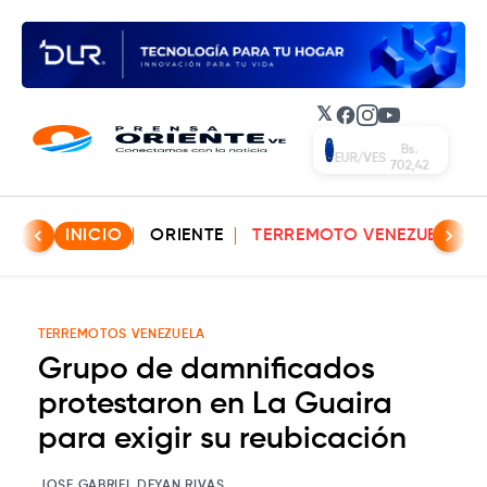
𝕏
Facebook
Instagram
YouTube
Bs.
EUR/VES
702,42
INICIO
ORIENTE
TERREMOTO VENEZUELA
TERREMOTOS VENEZUELA
Grupo de damnificados
protestaron en La Guaira
para exigir su reubicación
JOSE GABRIEL DEYAN RIVAS