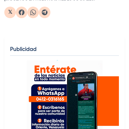
𝕏
Publicidad