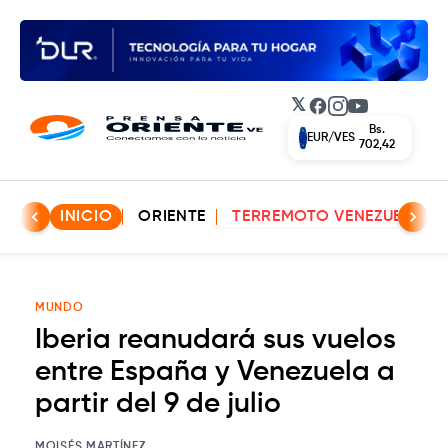
𝕏
Facebook
Instagram
YouTube
Bs.
EUR/VES
702,42
INICIO
ORIENTE
TERREMOTO VENEZUELA
MUNDO
Iberia reanudará sus vuelos
entre España y Venezuela a
partir del 9 de julio
MOISÉS MARTÍNEZ