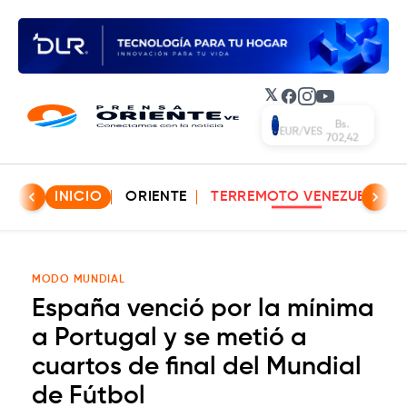
𝕏
Facebook
Instagram
YouTube
Bs.
EUR/VES
702,42
INICIO
ORIENTE
TERREMOTO VENEZUELA
MODO MUNDIAL
España venció por la mínima
a Portugal y se metió a
cuartos de final del Mundial
de Fútbol