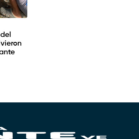
 del
ivieron
ante