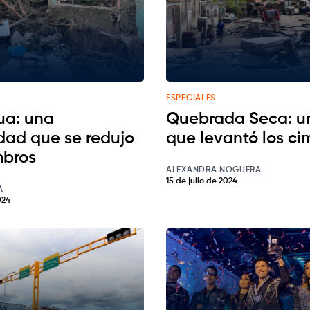
ESPECIALES
ua: una
Quebrada Seca: un
ad que se redujo
que levantó los ci
mbros
ALEXANDRA NOGUERA
15 de julio de 2024
A
024