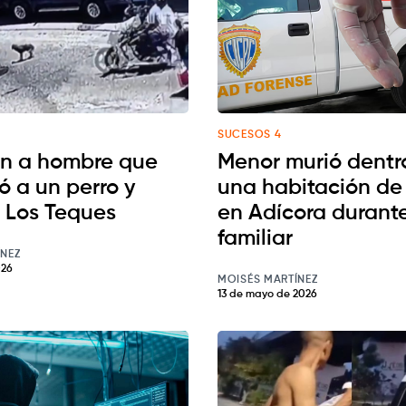
SUCESOS 4
n a hombre que
Menor murió dentr
ó a un perro y
una habitación de
 Los Teques
en Adícora durante
familiar
ÍNEZ
026
MOISÉS MARTÍNEZ
13 de mayo de 2026