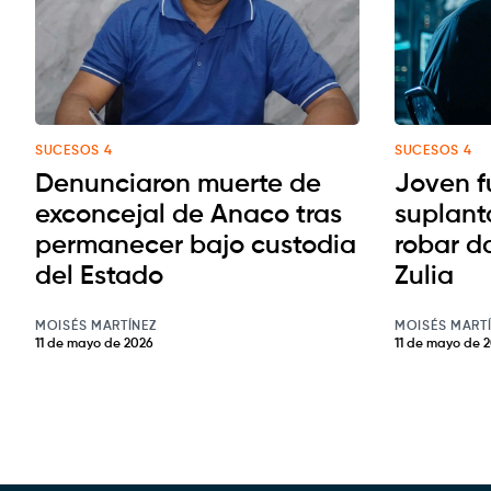
SUCESOS 4
SUCESOS 4
Denunciaron muerte de
Joven f
exconcejal de Anaco tras
suplant
permanecer bajo custodia
robar d
del Estado
Zulia
MOISÉS MARTÍNEZ
MOISÉS MART
11 de mayo de 2026
11 de mayo de 