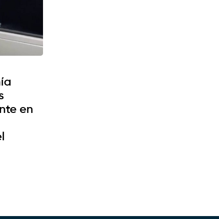
ía
s
nte en
l