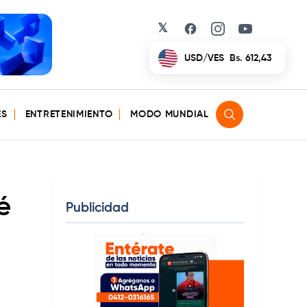
𝕏
Facebook
Instagram
YouTube
EUR/VES
Bs. 702,42
ES
ENTRETENIMIENTO
MODO MUNDIAL
é
Publicidad