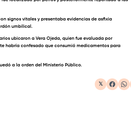
 fue localizado por perros y posteriormente reportado a las
on signos vitales y presentaba evidencias de asfixia
ordón umbilical.
narios ubicaron a Vera Ojeda, quien fue evaluada por
mente habría confesado que consumió medicamentos para
edó a la orden del Ministerio Público.
𝕏