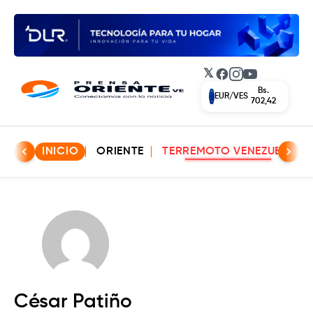
𝕏
Facebook
Instagram
YouTube
Bs.
EUR/VES
702,42
INICIO
ORIENTE
TERREMOTO VENEZUELA
César Patiño