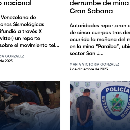
io nacional
derrumbe de mina
Gran Sabana
 Venezolana de
iones Sismológicas
Autoridades reportaron e
difundió a través X
de cinco cuerpos tras d
witter) un reporte
ocurrido la mañana del m
sobre el movimiento tel...
en la mina “Paraiba”, ub
sector San J...
RIA GONZALEZ
 de 2023
MARIA VICTORIA GONZALEZ
7 de diciembre de 2023