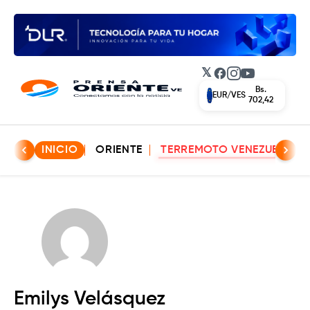
𝕏
Facebook
Instagram
YouTube
Bs.
EUR/VES
702,42
INICIO
ORIENTE
TERREMOTO VENEZUELA
Emilys Velásquez